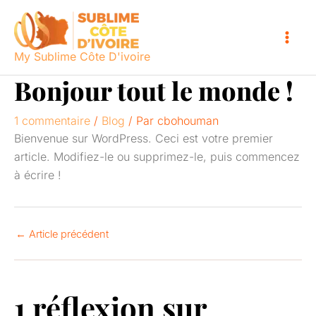
Aller
au
contenu
My Sublime Côte D'ivoire
Bonjour tout le monde !
1 commentaire
/
Blog
/ Par
cbohouman
Bienvenue sur WordPress. Ceci est votre premier
article. Modifiez-le ou supprimez-le, puis commencez
à écrire !
←
Article précédent
1 réflexion sur